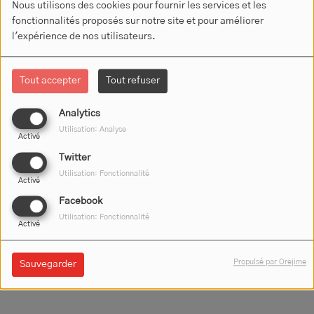
Cyclopède
(Promotion des modes de déplacements doux à
Nous utilisons des cookies pour fournir les services et les
Montluçon et dans son agglomération)
à l'occasion de "Mai à
fonctionnalités proposés sur notre site et pour améliorer
vélo".
l'expérience de nos utilisateurs.
Tout accepter
Tout refuser
Analytics
Utilisation: Analyse
Activé
Twitter
Utilisation: Fonctionnalité
Activé
Facebook
Utilisation: Fonctionnalité
Activé
Propulsé par Orejime
Sauvegarder