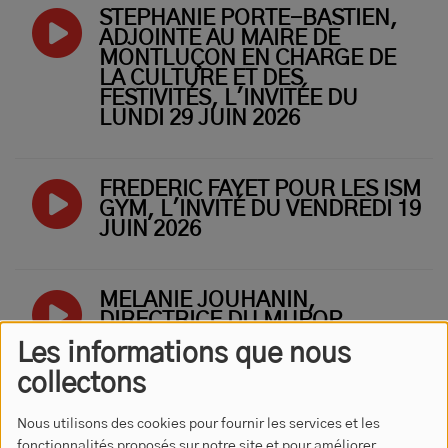
STÉPHANIE PORTE-BASTIEN,
ADJOINTE AU MAIRE DE
MONTLUÇON EN CHARGE DE
LA CULTURE ET DES
FESTIVITÉS, L'INVITÉE DU
LUNDI 29 JUIN 2026
FRÉDÉRIC FAYET POUR LES ISM
GYM, L'INVITÉ DU VENDREDI 19
JUIN 2026
MÉLANIE JOUHANIN,
DIRECTRICE DU MUPOP,
MUSÉE DES MUSIQUES
Les informations que nous
POPULAIRES, À MONTLUÇON,
L'INVITÉE DU JEUDI 18 JUIN
collectons
2026
Nous utilisons des cookies pour fournir les services et les
fonctionnalités proposés sur notre site et pour améliorer