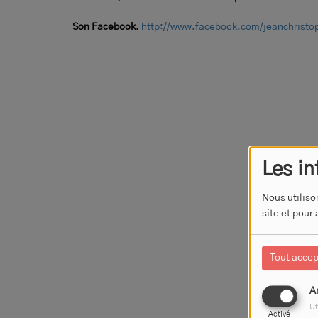
Son Facebook.
http://www.facebook.com/jeanchristo
Les in
Nous utiliso
site et pour
Tout accep
A
Ut
Activé