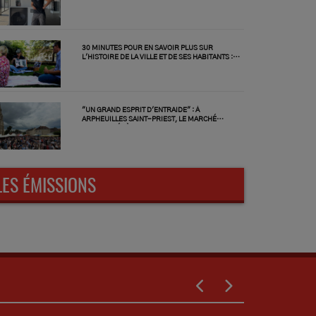
CAGNOTTE EN LIGNE
30 MINUTES POUR EN SAVOIR PLUS SUR
L'HISTOIRE DE LA VILLE ET DE SES HABITANTS :
MONTLUÇON TOURISME LANCE SES PAUSES-
DÉJEUNER ET PATRIMOINE
"UN GRAND ESPRIT D'ENTRAIDE" : À
ARPHEUILLES SAINT-PRIEST, LE MARCHÉ
D'ANTAN FÉDÈRE LES HABITANTS
LES ÉMISSIONS