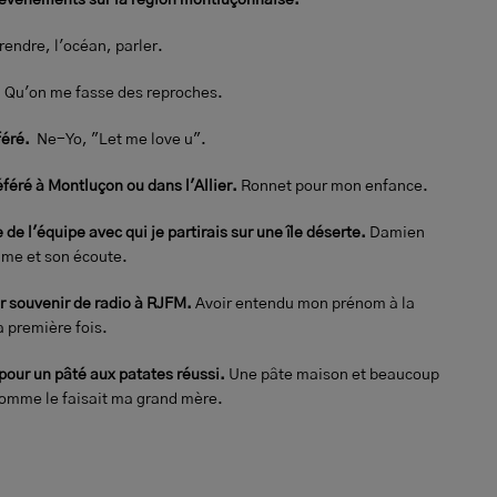
 événements sur la région montluçonnaise.
endre, l'océan, parler.
Qu'on me fasse des reproches.
féré.
Ne-Yo, "Let me love u".
féré à Montluçon ou dans l'Allier.
Ronnet pour mon enfance.
de l'équipe avec qui je partirais sur une île déserte.
Damien
lme et son écoute.
 souvenir de radio à RJFM.
Avoir entendu mon prénom à la
a première fois.
pour un pâté aux patates réussi.
Une pâte maison et beaucoup
omme le faisait ma grand mère.