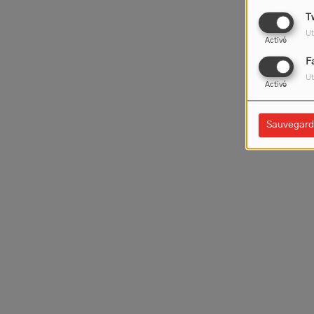
T
Ut
Activé
F
Ut
Activé
Sauvegard