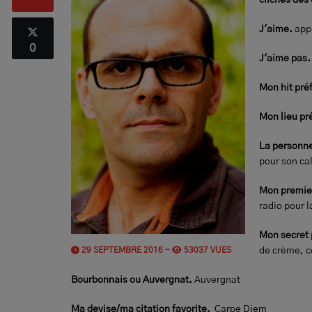
clichés des
J'aime.
appr
0
J'aime pas.
Mon hit pré
Mon lieu pré
La personne 
pour son ca
Mon premier
radio pour l
Mon secret 
29 SEPTEMBRE 2016 -
53037 VUES
de crème, c
Bourbonnais ou Auvergnat.
Auvergnat
Ma devise/ma citation favorite.
Carpe Diem