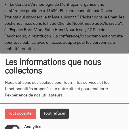
• Le Cercle d'Archéologie de Montluçon organise une
conférence publique à 17h30. Elle sera conduite par Olivier
Troubat qui abordera le thème suivant : " Pêcher dans le Cher, les
pêcheries fixes dans le lit du Cher du Néolithique au XVIe siècle",
à l'Espace Boris Vian, Salle Henri Nourrissat, 27 Rue de
Faucheroux, à Montluçon. La conférence/diaporama est gratuite
pour tous publics avec un accès adapté pour les personnes à
mobilité réduite.
Les informations que nous
collectons
Dimanche 17 Mai 2026 :
Nous utilisons des cookies pour fournir les services et les
fonctionnalités proposés sur notre site et pour améliorer
• L’Amicale Laïque de Prémilhat organise sa traditionnelle
l'expérience de nos utilisateurs.
brocante. Ouverture au public de 6h à 18h. Venez chiner dans le
bourg de Prémilhat. Buvette et restauration sur place au profit de
l’Amicale Laïque. Pour tous renseignements, vous pouvez nous
Tout accepter
Tout refuser
contacter au 07.50.48.90.81
Analytics