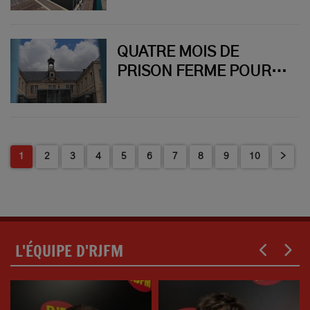
(ENFIN) POSSIBLE
QUATRE MOIS DE
PRISON FERME POUR
DES VIOLENCES SUR SA
SŒUR : UN JEUNE
MONTLUÇONNAIS
CONDAMNÉ
1
2
3
4
5
6
7
8
9
10
>
L'ÉQUIPE D'RJFM